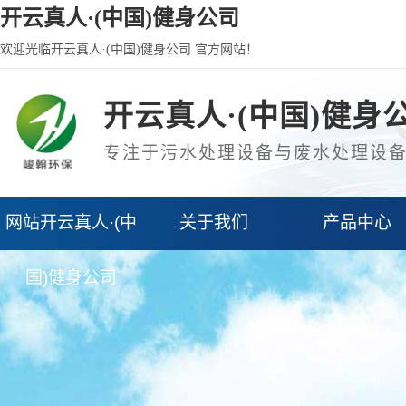
开云真人·(中国)健身公司
欢迎光临开云真人·(中国)健身公司 官方网站！
开云真人·(中国)健身
专注于污水处理设备与废水处理设
网站开云真人·(中
关于我们
产品中心
国)健身公司