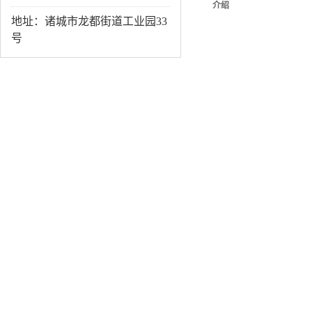
介绍
地址：诸城市龙都街道工业园33
号