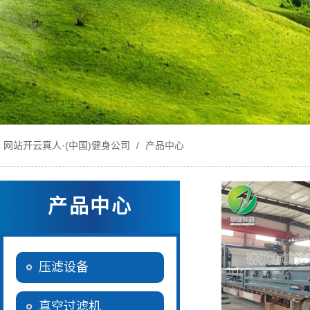
网站开云真人·(中国)健身公司
/
产品中心
产品中心
压滤设备
真空过滤机