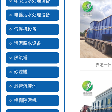
印染污水处理设备
电镀污水处理设备
气浮机设备
污泥脱水设备
厌氧塔
养殖一体
砂滤罐
斜管沉淀池
格栅除污机