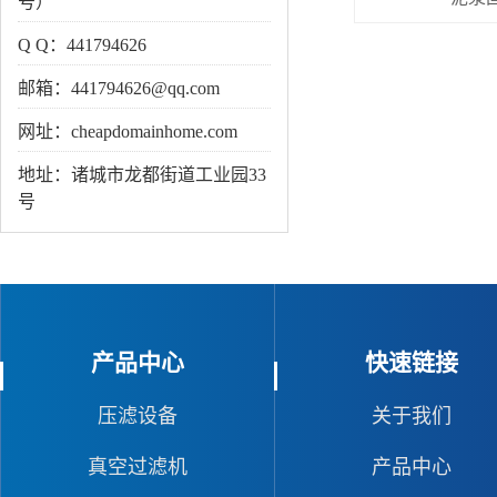
号）
Q Q：441794626
邮箱：441794626@qq.com
网址：cheapdomainhome.com
地址：诸城市龙都街道工业园33
号
产品中心
快速链接
压滤设备
关于我们
真空过滤机
产品中心