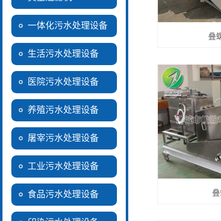
一体化污水处理设备
叠
生活污水处理设备
医院污水处理设备
养殖污水处理设备
屠宰污水处理设备
工业污水处理设备
叠
食品污水处理设备