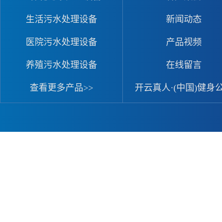
生活污水处理设备
新闻动态
医院污水处理设备
产品视频
养殖污水处理设备
在线留言
查看更多产品>>
开云真人·(中国)健身