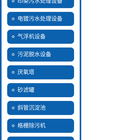
印染污水处理设备
电镀污水处理设备
气浮机设备
污泥脱水设备
厌氧塔
砂滤罐
斜管沉淀池
格栅除污机