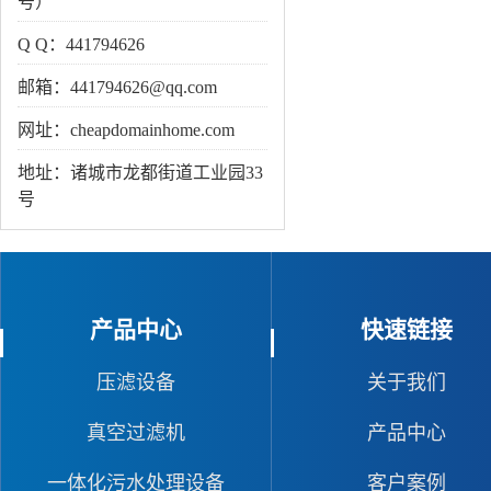
号）
Q Q：441794626
邮箱：441794626@qq.com
网址：cheapdomainhome.com
地址：诸城市龙都街道工业园33
号
产品中心
快速链接
压滤设备
关于我们
真空过滤机
产品中心
一体化污水处理设备
客户案例