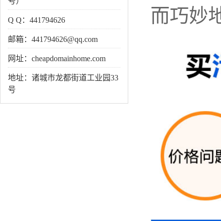
号）
而巧妙
Q Q：441794626
邮箱：441794626@qq.com
网址：cheapdomainhome.com
地址：诸城市龙都街道工业园33
号