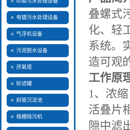
印染污水处理设备
叠螺式
电镀污水处理设备
化、轻
气浮机设备
系统。
污泥脱水设备
造可观
厌氧塔
工作原
砂滤罐
1、浓
斜管沉淀池
活叠片
格栅除污机
隙中滤