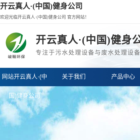
开云真人·(中国)健身公司
欢迎光临开云真人·(中国)健身公司 官方网站！
开云真人·(中国)健身
专注于污水处理设备与废水处理设
网站开云真人·(中
关于我们
产品中心
国)健身公司