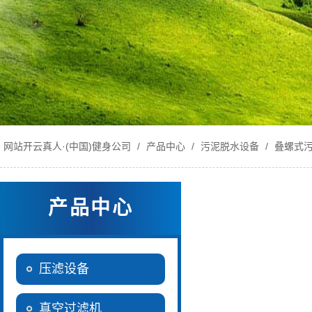
网站开云真人·(中国)健身公司
/
产品中心
/
污泥脱水设备
/
叠螺式污
产品中心
压滤设备
真空过滤机