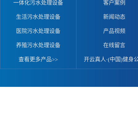
一体化污水处理设备
客户案例
生活污水处理设备
新闻动态
医院污水处理设备
产品视频
养殖污水处理设备
在线留言
查看更多产品>>
开云真人·(中国)健身