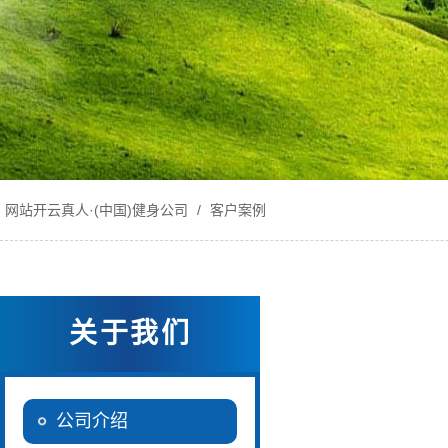
网站开云真人·(中国)健身公司
/
客户案例
关于我们
公司介绍