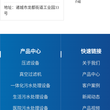
介绍
地址：诸城市龙都街道工业园33
号
产品中心
快速链接
压滤设备
关于我们
真空过滤机
产品中心
一体化污水处理设备
客户案例
生活污水处理设备
新闻动态
医院污水处理设备
产品视频