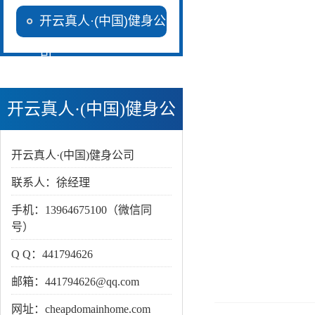
开云真人·(中国)健身公
司
开云真人·(中国)健身公
司
开云真人·(中国)健身公司
联系人：徐经理
手机：13964675100（微信同
号）
Q Q：441794626
邮箱：441794626@qq.com
网址：cheapdomainhome.com