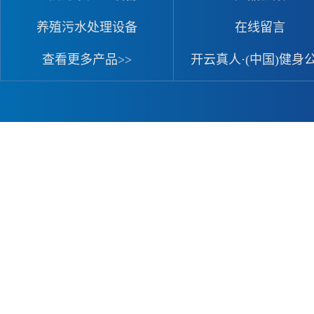
养殖污水处理设备
在线留言
查看更多产品>>
开云真人·(中国)健身