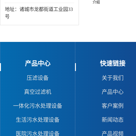
介绍
地址：诸城市龙都街道工业园33
号
产品中心
快速链接
压滤设备
关于我们
真空过滤机
产品中心
一体化污水处理设备
客户案例
生活污水处理设备
新闻动态
医院污水处理设备
产品视频