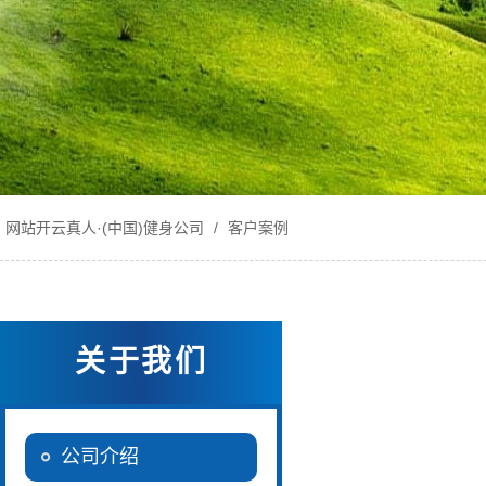
网站开云真人·(中国)健身公司
/
客户案例
关于我们
公司介绍