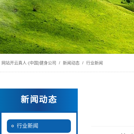
网站开云真人·(中国)健身公司
/
新闻动态
/
行业新闻
新闻动态
行业新闻