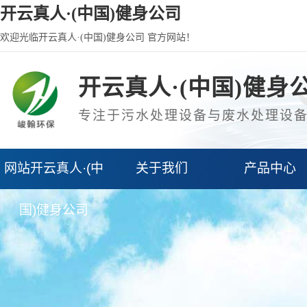
开云真人·(中国)健身公司
欢迎光临开云真人·(中国)健身公司 官方网站！
开云真人·(中国)健身
专注于污水处理设备与废水处理设
网站开云真人·(中
关于我们
产品中心
国)健身公司