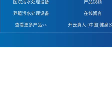
医院污水处理设备
产品视频
养殖污水处理设备
在线留言
查看更多产品>>
开云真人·(中国)健身