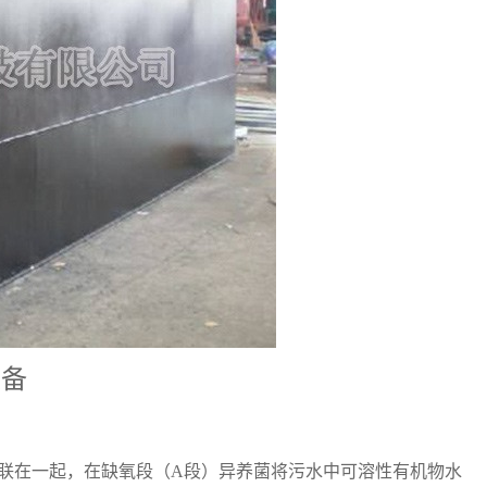
设备
联在一起，在缺氧段（
A
段）异养菌将污水中可溶性有机物水