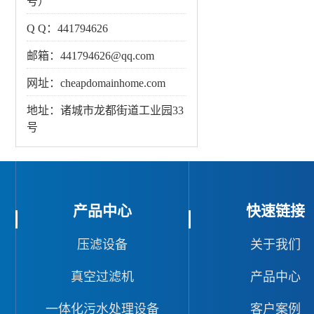
号）
Q Q：441794626
邮箱：441794626@qq.com
网址：cheapdomainhome.com
地址：诸城市龙都街道工业园33
号
产品中心
快速链接
压滤设备
关于我们
真空过滤机
产品中心
一体化污水处理设备
客户案例