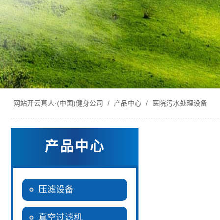
网站开云真人·(中国)健身公司
/
产品中心
/
医院污水处理设备
产品中心
压滤设备
真空过滤机