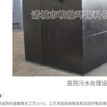
医院污水处理
备：
用成熟的接触氧化工艺
(A/O)
，工艺将前段缺氧段和后段好氧段串