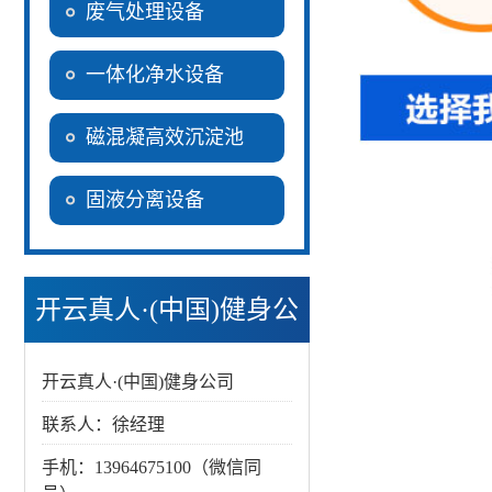
废气处理设备
一体化净水设备
磁混凝高效沉淀池
固液分离设备
开云真人·(中国)健身公
司
开云真人·(中国)健身公司
联系人：徐经理
手机：13964675100（微信同