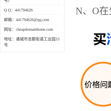
号）
N
、
O
在
Q Q：441794626
邮箱：441794626@qq.com
网址：cheapdomainhome.com
地址：诸城市龙都街道工业园33
号