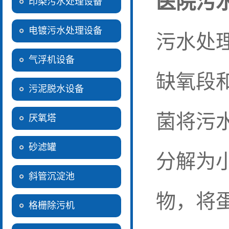
医院污
印染污水处理设备
电镀污水处理设备
污水处
气浮机设备
缺氧段
污泥脱水设备
菌将污
厌氧塔
砂滤罐
分解为
斜管沉淀池
物，将
格栅除污机