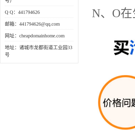
号）
N
、
O
在
Q Q：441794626
邮箱：441794626@qq.com
网址：cheapdomainhome.com
地址：诸城市龙都街道工业园33
号