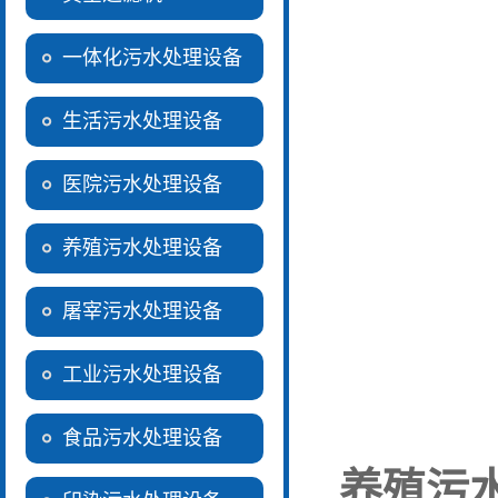
一体化污水处理设备
生活污水处理设备
医院污水处理设备
养殖污水处理设备
屠宰污水处理设备
工业污水处理设备
食品污水处理设备
养殖污