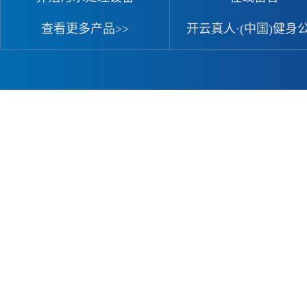
查看更多产品>>
开云真人·(中国)健身