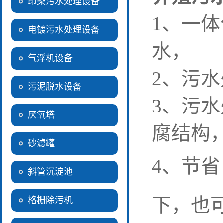
印染污水处理设备
1、一
电镀污水处理设备
水，
气浮机设备
2、污
污泥脱水设备
3、污
厌氧塔
腐结构
砂滤罐
4、节
斜管沉淀池
下，也
格栅除污机