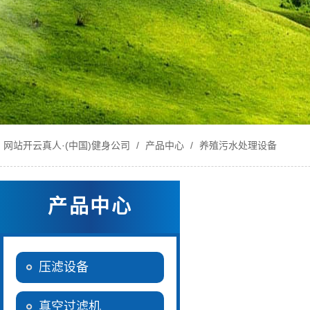
网站开云真人·(中国)健身公司
/
产品中心
/
养殖污水处理设备
产品中心
压滤设备
真空过滤机