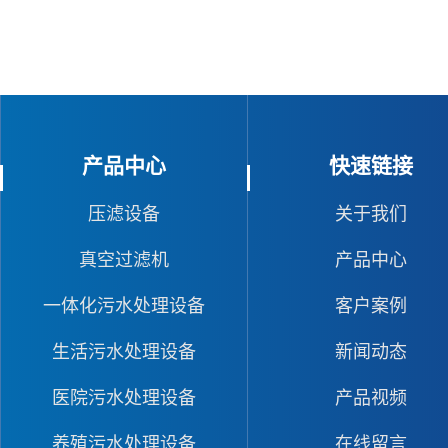
产品中心
快速链接
压滤设备
关于我们
真空过滤机
产品中心
一体化污水处理设备
客户案例
生活污水处理设备
新闻动态
医院污水处理设备
产品视频
养殖污水处理设备
在线留言