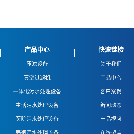
产品中心
快速链接
压滤设备
关于我们
真空过滤机
产品中心
一体化污水处理设备
客户案例
生活污水处理设备
新闻动态
医院污水处理设备
产品视频
养殖污水处理设备
在线留言