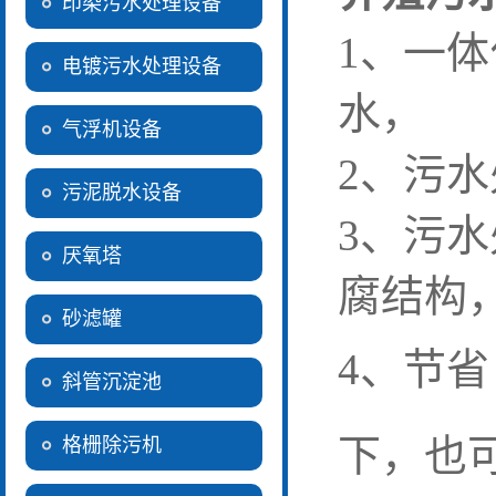
印染污水处理设备
1、一
电镀污水处理设备
水，
气浮机设备
2、污
污泥脱水设备
3、污
厌氧塔
腐结构
砂滤罐
4、节
斜管沉淀池
下，也
格栅除污机