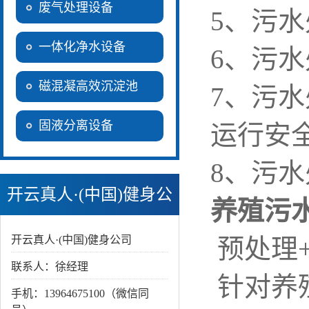
废气处理设备
5、污
一体化净水设备
6、污
磁混凝高效沉淀池
7、污
固液分离设备
运行安
8、污
开云真人·(中国)健身公
养殖污
司
开云真人·(中国)健身公司
预处理
联系人：徐经理
针对养
手机：13964675100（微信同