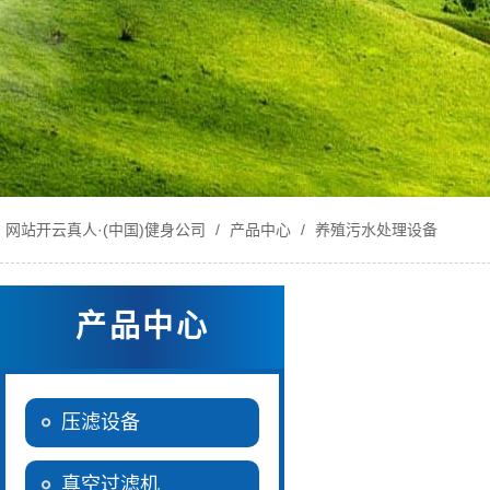
网站开云真人·(中国)健身公司
/
产品中心
/
养殖污水处理设备
产品中心
压滤设备
真空过滤机