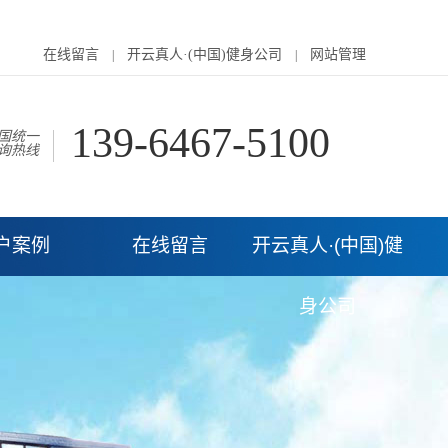
在线留言
开云真人·(中国)健身公司
网站管理
|
|
139-6467-5100
国统一
询热线
户案例
在线留言
开云真人·(中国)健
身公司