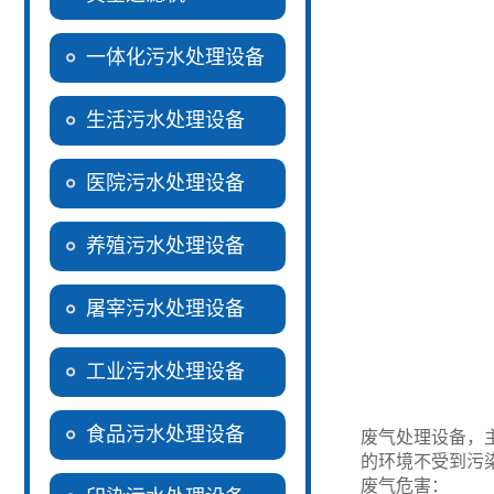
一体化污水处理设备
生活污水处理设备
医院污水处理设备
养殖污水处理设备
屠宰污水处理设备
工业污水处理设备
食品污水处理设备
废气处理设备，
的环境不受到污
废气危害：