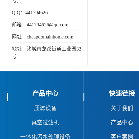
号）
Q Q：441794626
邮箱：441794626@qq.com
网址：cheapdomainhome.com
地址：诸城市龙都街道工业园33
号
产品中心
快速链接
压滤设备
关于我们
真空过滤机
产品中心
一体化污水处理设备
客户案例