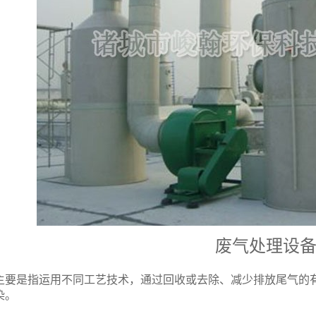
废气处理设
主要是指运用不同工艺技术，通过回收或去除、减少排放尾气的
染。