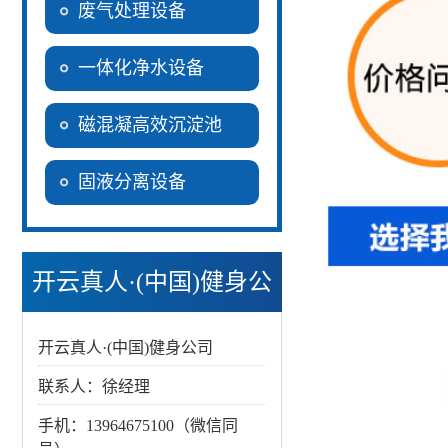
废气处理设备
一体化净水设备
磁混凝高效沉淀池
固液分离设备
开云真人·(中国)健身公
司
开云真人·(中国)健身公司
联系人：徐经理
手机：13964675100（微信同