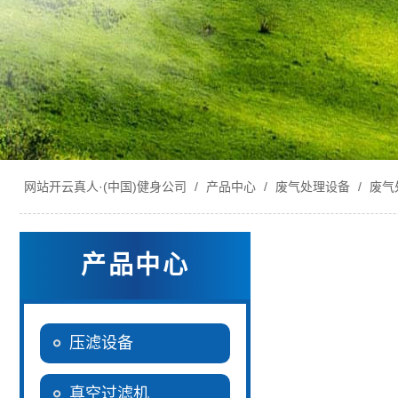
网站开云真人·(中国)健身公司
/
产品中心
/
废气处理设备
/
废气
产品中心
压滤设备
真空过滤机