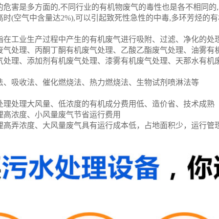
的危害是多方面的,不同行业的有机物废气的毒性也是各不相同的,
时(空气中含量达2%),可以引起致死性急性的中毒,多环芳烃的
指在工业生产过程中产生的有机废气进行吸附、过滤、净化的处
废气处理、丙酮丁酮有机废气处理、乙酸乙酯废气处理、油雾有
气处理、添加剂有机废气处理、漆雾有机废气处理、天那水有机
法、吸收法、催化燃烧法、热力燃烧法、生物试剂喷淋法等
处理处理大风量、低浓度的有机成分费用低、造价省、技术成熟
理高浓度、小风量废气节省运行费用
理高弄浓度、大风量废气具有运行成本低，占地面积少，运行管