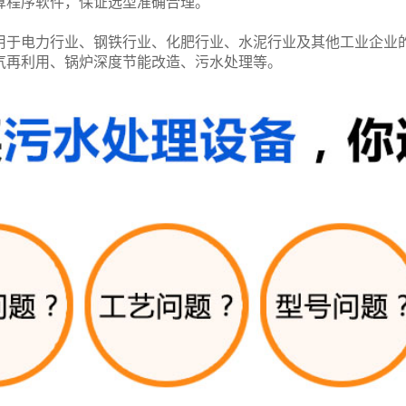
算程序软件，保证选型准确合理。
用于电力行业、钢铁行业、化肥行业、水泥行业及其他工业企业
气再利用、锅炉深度节能改造、污水处理等。