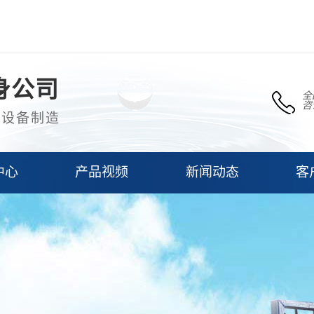
身公司
全
咨
理设备制造
中心
产品视频
新闻动态
客