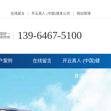
在线留言
开云真人·(中国)健身公司
网站管理
|
|
139-6467-5100
国统一
询热线
户案例
在线留言
开云真人·(中国)健
身公司