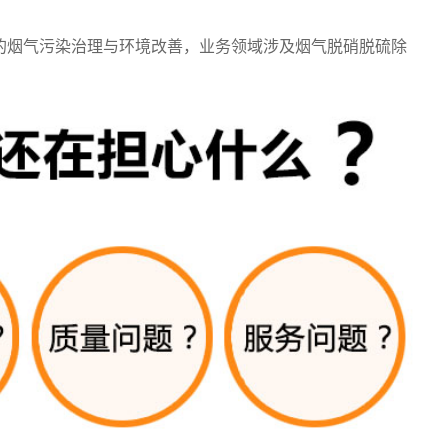
的烟气污染治理与环境改善，业务领域涉及烟气脱硝脱硫除