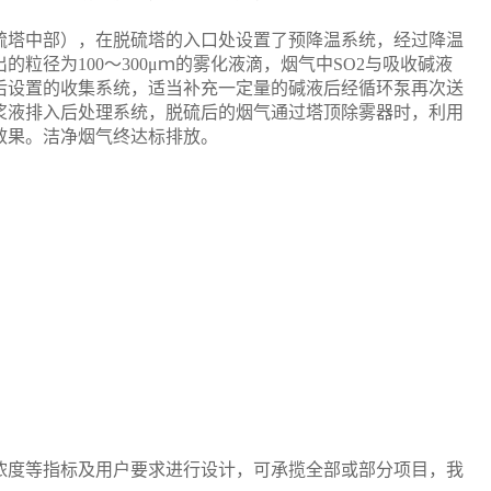
硫塔中部），在脱硫塔的入口处设置了预降温系统，经过降温
出的粒
径为100～300μｍ的雾化液滴，烟气中SO2与吸收碱液
后设置的收集系统，适当
补充一定量的碱液后经循环泵再次送
浆液排入后处理系统，脱硫后的烟气通过塔顶除雾器时
，利用
效果。洁净烟气终达标排放。
浓度等指标及用户要求进行设计，可承揽全部或部分项目，我