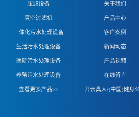
压滤设备
关于我们
真空过滤机
产品中心
一体化污水处理设备
客户案例
生活污水处理设备
新闻动态
医院污水处理设备
产品视频
养殖污水处理设备
在线留言
查看更多产品>>
开云真人·(中国)健身