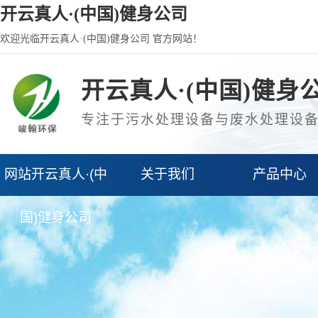
开云真人·(中国)健身公司
欢迎光临开云真人·(中国)健身公司 官方网站！
开云真人·(中国)健身
专注于污水处理设备与废水处理设
网站开云真人·(中
关于我们
产品中心
国)健身公司