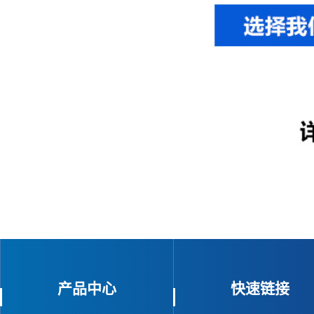
产品中心
快速链接