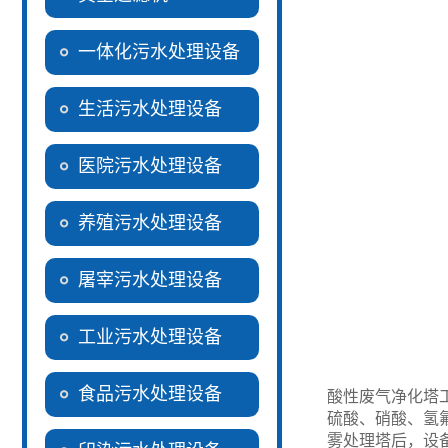
一体化污水处理设备
生活污水处理设备
医院污水处理设备
养殖污水处理设备
屠宰污水处理设备
工业污水处理设备
食品污水处理设备
酸性废气净化塔
硫酸、硝酸、氢
雾处理塔后，设