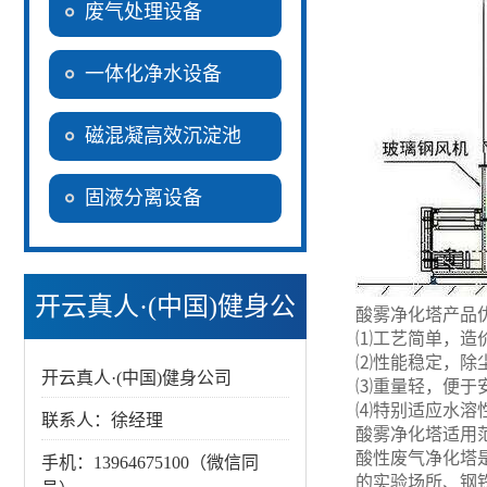
废气处理设备
一体化净水设备
磁混凝高效沉淀池
固液分离设备
开云真人·(中国)健身公
酸雾净化塔产品优
⑴工艺简单，造
⑵性能稳定，除
司
开云真人·(中国)健身公司
⑶重量轻，便于
⑷特别适应水溶
联系人：徐经理
酸雾净化塔适用
酸性废气净化塔
手机：13964675100（微信同
的实验场所、钢