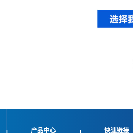
产品中心
快速链接