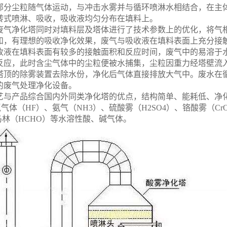
部分尘粒随气体运动，与冲击水雾并与循环喷淋水相结合，在主
转式喷淋、吸收，吸收液均匀分布在填料上。
废气净化塔同时对填料层及塔体进行了技术参数上的优化，将气
和，有理想的吸收净化效果，废气与吸收液在填料表面上充分接
液在填料表面有较多的接触面积和反应时间，废气中的易溶于水的物
反应，此时含尘气体中的尘粒便被水捕集，尘粒因重力经塔壁流
塔顶的除雾装置去除水份，净化后气体直接排放大气中。废水在
的废气处理净化设备。
艺与产品综合国内外同类净化塔的优点，结构简单、能耗低、净
氢气体（HF）、氨气（NH3）、硫酸雾（H2SO4）、铬酸雾（C
马林（HCHO）等水溶性酸、碱气体。