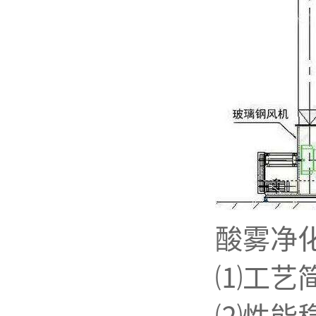
酸雾净
⑴工艺