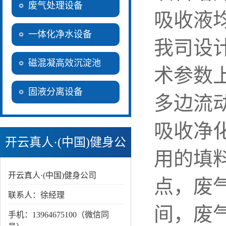
废气处理设备
吸收液
一体化净水设备
我司设
磁混凝高效沉淀池
术参数
固液分离设备
多边流
吸收净
开云真人·(中国)健身公
用的填
司
开云真人·(中国)健身公司
点，废
联系人：徐经理
间，废
手机：13964675100（微信同