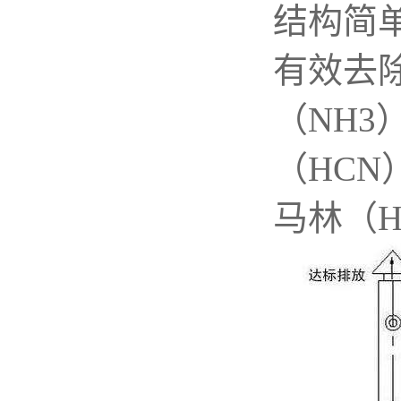
结构简
有效去
（NH3
（HCN
马林（