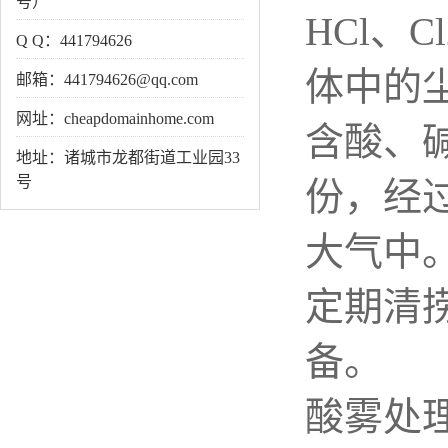
号）
HCl、
Q Q：441794626
体中的
邮箱：441794626@qq.com
网址：cheapdomainhome.com
含酸、
地址：诸城市龙都街道工业园33
号
份，经
大气中
定期清
备。
酸雾处