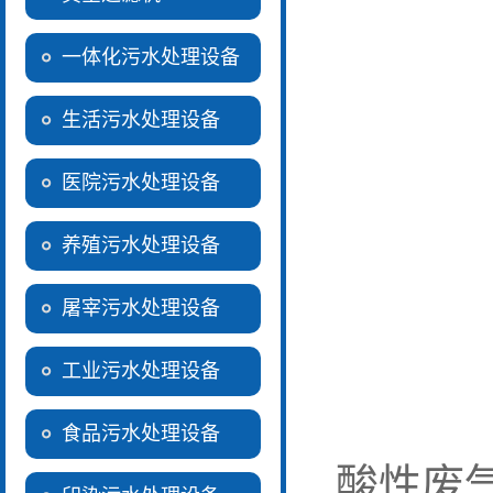
一体化污水处理设备
生活污水处理设备
医院污水处理设备
养殖污水处理设备
屠宰污水处理设备
工业污水处理设备
食品污水处理设备
酸性废