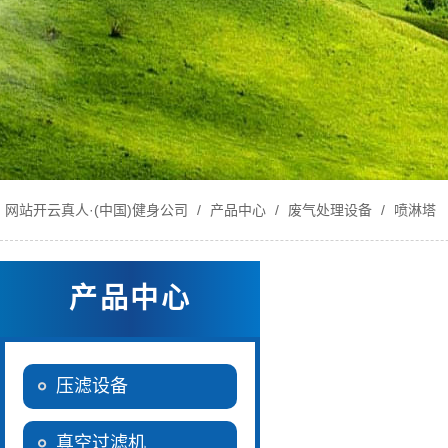
网站开云真人·(中国)健身公司
/
产品中心
/
废气处理设备
/
喷淋塔
产品中心
压滤设备
真空过滤机