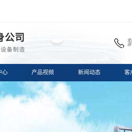
身公司
全
咨
理设备制造
中心
产品视频
新闻动态
客