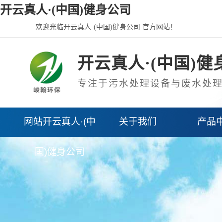
开云真人·(中国)健身公司
欢迎光临开云真人·(中国)健身公司 官方网站！
开云真人·(中国)健
专注于污水处理设备与废水处
网站开云真人·(中
关于我们
产品
国)健身公司