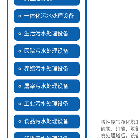
一体化污水处理设备
生活污水处理设备
医院污水处理设备
养殖污水处理设备
屠宰污水处理设备
工业污水处理设备
食品污水处理设备
酸性废气净化塔
硫酸、硝酸、氢
雾处理塔后，设