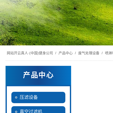
网站开云真人·(中国)健身公司
/
产品中心
/
废气处理设备
/
喷淋
产品中心
压滤设备
真空过滤机