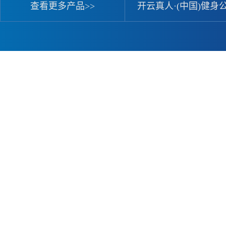
查看更多产品>>
开云真人·(中国)健身