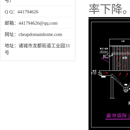
号）
率下降
Q Q：441794626
邮箱：441794626@qq.com
网址：cheapdomainhome.com
地址：诸城市龙都街道工业园33
号