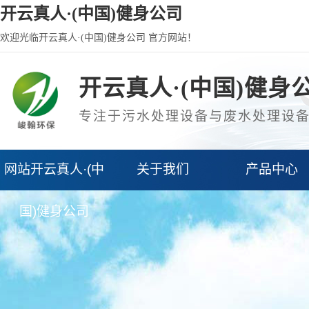
开云真人·(中国)健身公司
欢迎光临开云真人·(中国)健身公司 官方网站！
开云真人·(中国)健身
专注于污水处理设备与废水处理设
网站开云真人·(中
关于我们
产品中心
国)健身公司