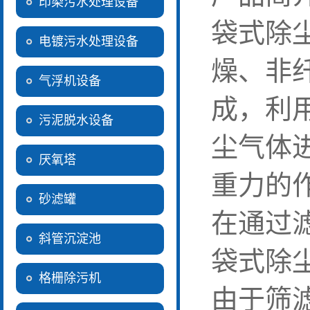
印染污水处理设备
袋式除
电镀污水处理设备
燥、非
气浮机设备
成，利
污泥脱水设备
尘气体
厌氧塔
重力的
砂滤罐
在通过
斜管沉淀池
袋式除
格栅除污机
由于筛