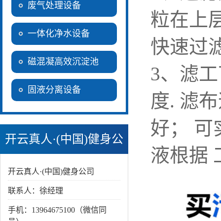
废气处理设备
粒在上
一体化净水设备
快速过滤
磁混凝高效沉淀池
3、滤工
固液分离设备
度. 滤
好； 
开云真人·(中国)健身公
液根据
司
开云真人·(中国)健身公司
联系人：徐经理
手机：13964675100（微信同