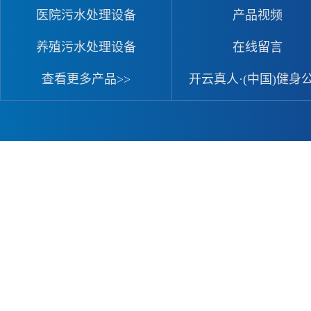
医院污水处理设备
产品视频
养殖污水处理设备
在线留言
查看更多产品>>
开云真人·(中国)健身