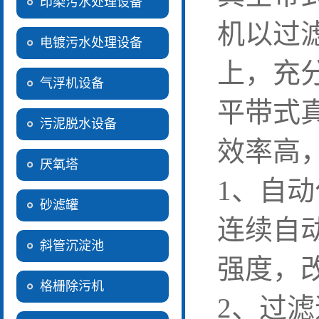
印染污水处理设备
机以过
电镀污水处理设备
上，充
气浮机设备
平带式
污泥脱水设备
效率高
厌氧塔
1、自动
砂滤罐
连续自
斜管沉淀池
强度，
格栅除污机
2、过