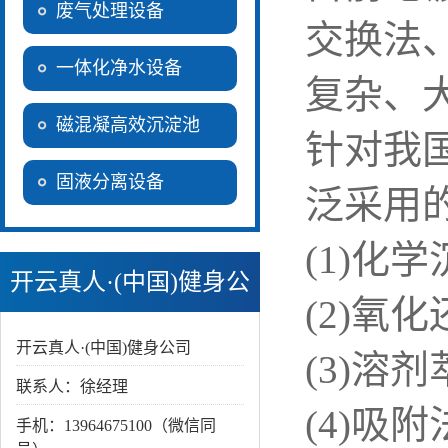
废气处理设备
交换法
一体化净水设备
复杂、
磁混凝高效沉淀池
针对我
固液分离设备
泛采用
(1)
开云真人·(中国)健身公
(2)
司
开云真人·(中国)健身公司
(3)溶
联系人：徐经理
(4)吸
手机：13964675100（微信同