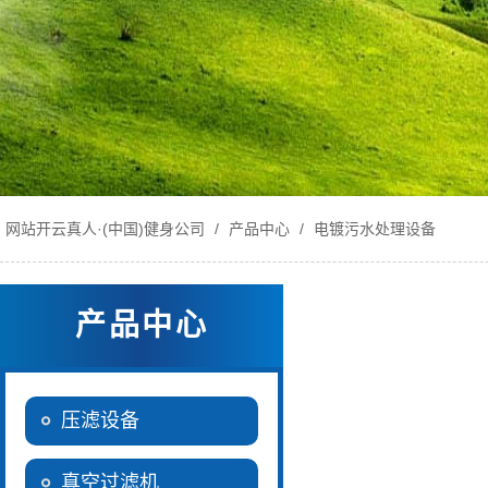
网站开云真人·(中国)健身公司
/
产品中心
/
电镀污水处理设备
产品中心
压滤设备
真空过滤机