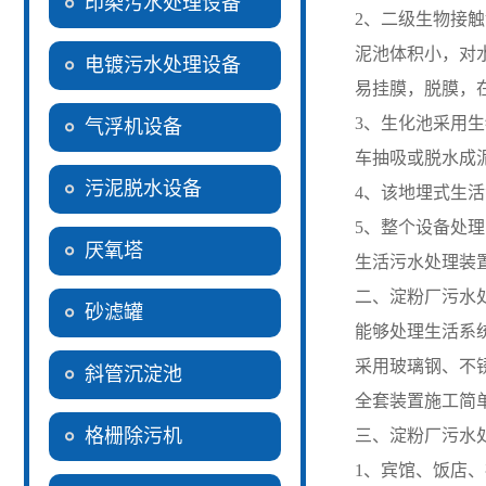
印染污水处理设备
2、二级生物接
泥池体积小，对
电镀污水处理设备
易挂膜，脱膜，
3、生化池采用
气浮机设备
车抽吸或脱水成
污泥脱水设备
4、该地埋式生
5、整个设备处
厌氧塔
生活污水处理装
二、淀粉厂污水
砂滤罐
能够处理生活系
采用玻璃钢、不锈
斜管沉淀池
全套装置施工简
格栅除污机
三、淀粉厂污水
1、宾馆、饭店