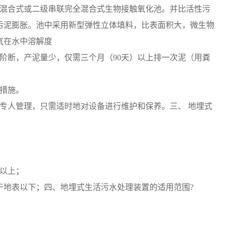
全混合式或二级串联完全混合式生物接触氧化池。并比活性污
污泥膨胀。池中采用新型弹性立体填料，比表面积大，微生物
氧在水中溶解度
阶断，产泥量少，仅需三个月（90天）以上排一次泥（用粪
措施。
专人管理，只需适时地对设备进行维护和保养。三、 地埋式
年以上；
于地表以下；四、地埋式生活污水处理装置的适用范围?