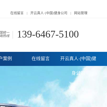
在线留言
开云真人·(中国)健身公司
网站管理
|
|
139-6467-5100
国统一
询热线
户案例
在线留言
开云真人·(中国)健
身公司