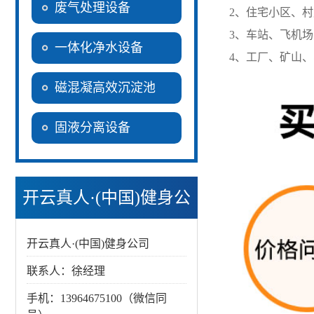
废气处理设备
2、住宅小区、
3、车站、飞机
一体化净水设备
4、工厂、矿山
磁混凝高效沉淀池
固液分离设备
开云真人·(中国)健身公
司
开云真人·(中国)健身公司
联系人：徐经理
手机：13964675100（微信同