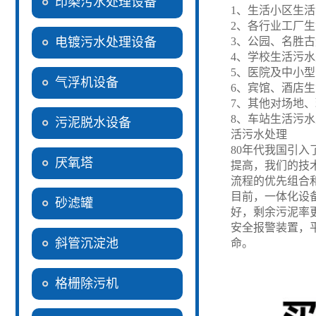
印染污水处理设备
1
、生活小区生活
2
、各行业工厂生
电镀污水处理设备
3
、公园、名胜古
4
、学校生活污水
5
、医院及中小型
气浮机设备
6
、宾馆、酒店生
7
、其他对场地、
8
、车站生活污水
污泥脱水设备
活污水处理
80
年代我国引入
厌氧塔
提高，我们的技
流程的优先组合
目前，一体化设
砂滤罐
好，剩余污泥率
安全报警装置，
斜管沉淀池
命。
格栅除污机