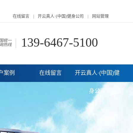
在线留言
开云真人·(中国)健身公司
网站管理
|
|
139-6467-5100
国统一
询热线
户案例
在线留言
开云真人·(中国)健
身公司