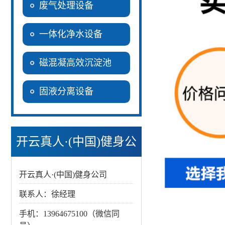
废气处理设备
一体化净水设备
磁混凝高效沉淀池
固液分离设备
开云真人·(中国)健身公
司
开云真人·(中国)健身公司
联系人：徐经理
手机：13964675100（微信同