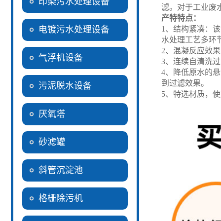
印染污水处理设备
滤。对于工业废
产特特点：
电镀污水处理设备
1、结构紧凑：
水处理工艺多环
2、混凝反应效
气浮机设备
3、连续自清洗
4、降低原水的悬
到过滤效果。
污泥脱水设备
5、特选材质，
厌氧塔
砂滤罐
斜管沉淀池
格栅除污机