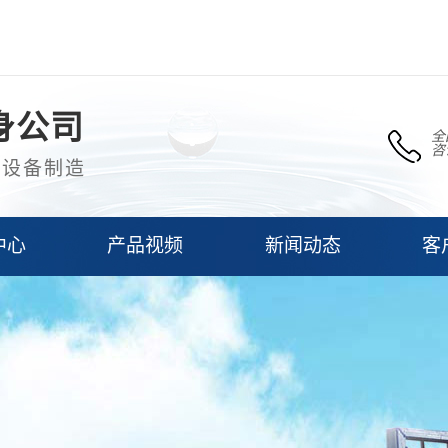
身公司
全
咨
理设备制造
中心
产品视频
新闻动态
客