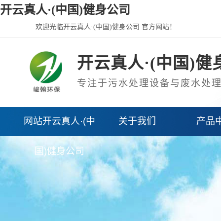
开云真人·(中国)健身公司
欢迎光临开云真人·(中国)健身公司 官方网站！
开云真人·(中国)健
专注于污水处理设备与废水处
网站开云真人·(中
关于我们
产品
国)健身公司