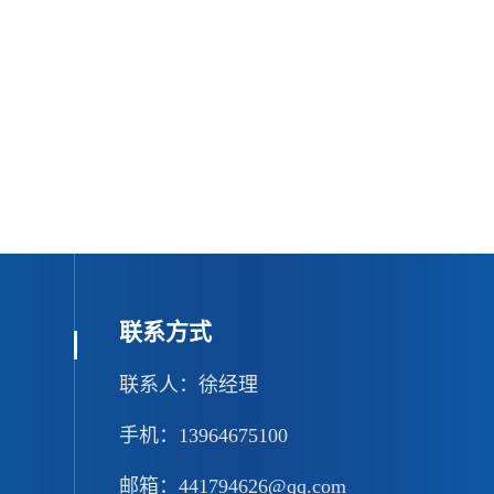
联系方式
联系人：徐经理
手机：13964675100
邮箱：441794626@qq.com