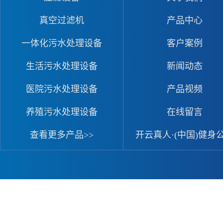
真空过滤机
产品中心
一体化污水处理设备
客户案例
生活污水处理设备
新闻动态
医院污水处理设备
产品视频
养殖污水处理设备
在线留言
查看更多产品>>
开云真人·(中国)健身