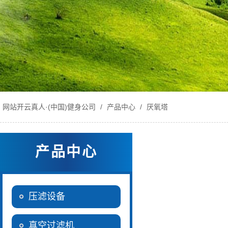
网站开云真人·(中国)健身公司
/
产品中心
/
厌氧塔
产品中心
压滤设备
真空过滤机