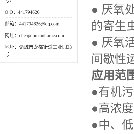
号）
● 厌
Q Q：441794626
的寄生
邮箱：441794626@qq.com
网址：cheapdomainhome.com
● 厌
地址：诸城市龙都街道工业园33
号
间歇性
应用范
●有机
●高浓
●中、