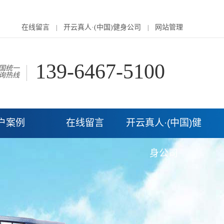
在线留言
开云真人·(中国)健身公司
网站管理
|
|
139-6467-5100
国统一
询热线
户案例
在线留言
开云真人·(中国)健
身公司