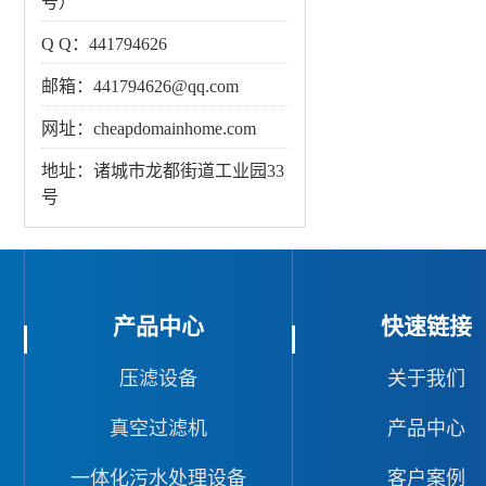
号）
Q Q：441794626
邮箱：441794626@qq.com
网址：cheapdomainhome.com
地址：诸城市龙都街道工业园33
号
产品中心
快速链接
压滤设备
关于我们
真空过滤机
产品中心
一体化污水处理设备
客户案例