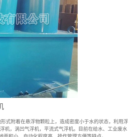
机
泡形式附着在悬浮物颗粒上，造成密度小于水的状态，利用浮
气浮机，涡凹气浮机，平流式气浮机。目前在给水、工业废水
占地面积小、自动化程度高、操作管理方便等特点。