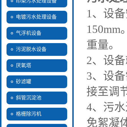
印染污水处理设备
1
、设备
电镀污水处理设备
150mm
气浮机设备
重量。
污泥脱水设备
2
、设备
厌氧塔
3
、设备
砂滤罐
接至调
斜管沉淀池
4
、污水
格栅除污机
免絮凝