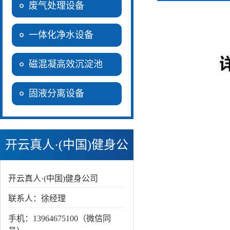
废气处理设备
一体化净水设备
磁混凝高效沉淀池
固液分离设备
开云真人·(中国)健身公
司
开云真人·(中国)健身公司
联系人：徐经理
手机：13964675100（微信同