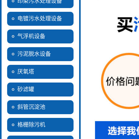
印染污水处理设备
电镀污水处理设备
气浮机设备
污泥脱水设备
厌氧塔
砂滤罐
斜管沉淀池
格栅除污机