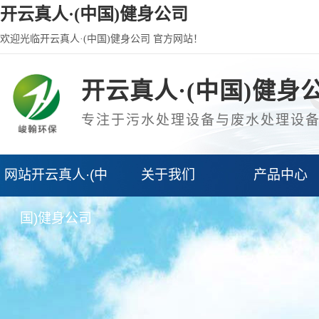
开云真人·(中国)健身公司
欢迎光临开云真人·(中国)健身公司 官方网站！
开云真人·(中国)健身
专注于污水处理设备与废水处理设
网站开云真人·(中
关于我们
产品中心
国)健身公司