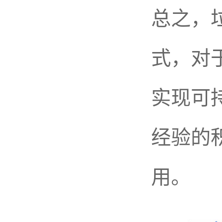
总之，
式，对
实现可
经验的
用。