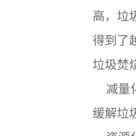
高，垃
得到了
垃圾焚
减量化
缓解垃