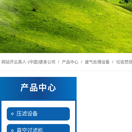
网站开云真人·(中国)健身公司
/
产品中心
/
废气处理设备
/
垃圾焚
产品中心
压滤设备
真空过滤机