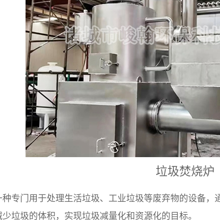
垃圾焚烧炉
一种专门用于处理生活垃圾、工业垃圾等废弃物的设备，
减少垃圾的体积，实现垃圾减量化和资源化的目标。