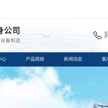
身公司
全
咨
理设备制造
中心
产品视频
新闻动态
客