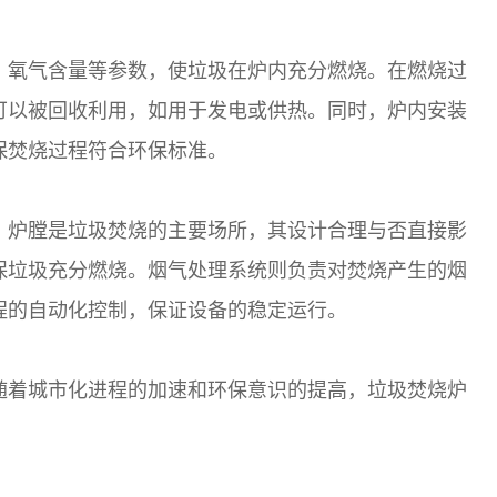
、氧气含量等参数，使垃圾在炉内充分燃烧。在燃烧过
可以被回收利用，如用于发电或供热。同时，炉内安装
保焚烧过程符合环保标准。
。炉膛是垃圾焚烧的主要场所，其设计合理与否直接影
保垃圾充分燃烧。烟气处理系统则负责对焚烧产生的烟
程的自动化控制，保证设备的稳定运行。
随着城市化进程的加速和环保意识的提高，垃圾焚烧炉