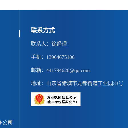
联系方式
联系人：徐经理
手机：13964675100
邮箱：441794626@qq.com
地址：山东省诸城市龙都街道工业园33号
身公司