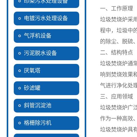
印染污水处理设备
一、工作原理
电镀污水处理设备
垃圾焚烧炉采
程中，垃圾中
气浮机设备
的除尘、脱硫
二、结构特点
污泥脱水设备
垃圾焚烧炉通
厌氧塔
响到焚烧效果
气进行净化处
砂滤罐
三、应用领域
斜管沉淀池
垃圾焚烧炉广
作为一种高效
格栅除污机
垃圾焚烧炉具