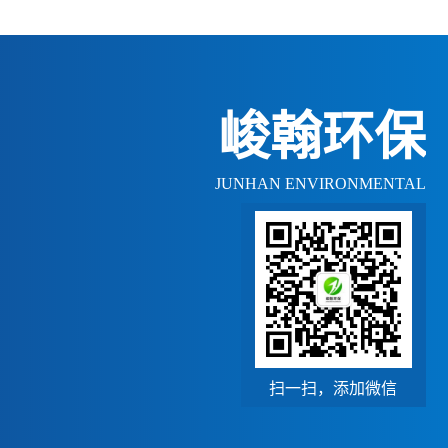
峻翰环保
JUNHAN ENVIRONMENTAL
扫一扫，添加微信