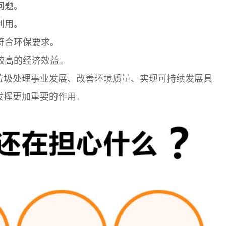
问题。
利用。
符合环保要求。
较高的经济效益。
垃圾处理事业发展、改善环境质量、实现可持续发展具
发挥更加重要的作用。