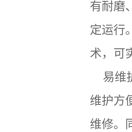
有耐磨
定运行
术，可
易维护
维护方
维修。