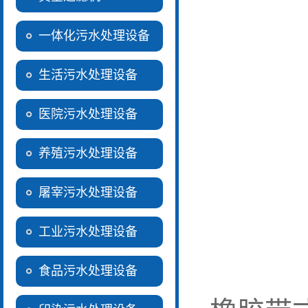
一体化污水处理设备
生活污水处理设备
医院污水处理设备
养殖污水处理设备
屠宰污水处理设备
工业污水处理设备
食品污水处理设备