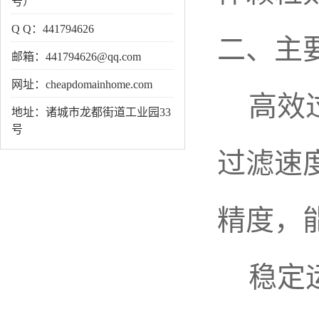
号）
Q Q：441794626
二、主
邮箱：441794626@qq.com
网址：cheapdomainhome.com
高效过
地址：诸城市龙都街道工业园33
号
过滤速
精度，
稳定运