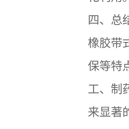
四、总
橡胶带
保等特
工、制
来显著