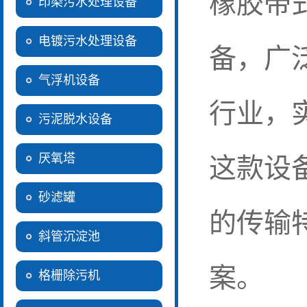
橡胶带
印染污水处理设备
电镀污水处理设备
备，广
气浮机设备
行业，
污泥脱水设备
厌氧塔
这款设
砂滤罐
的传输
斜管沉淀池
案。
格栅除污机