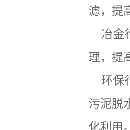
滤，提
冶金行
理，提
环保行
污泥脱
化利用