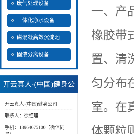
废气处理设备
一、产
一体化净水设备
橡胶带
磁混凝高效沉淀池
固液分离设备
置、清
匀分布
开云真人·(中国)健身公
司
室。在
开云真人·(中国)健身公司
联系人：徐经理
体颗粒
手机：13964675100（微信同