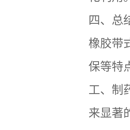
四、总
橡胶带
保等特
工、制
来显著