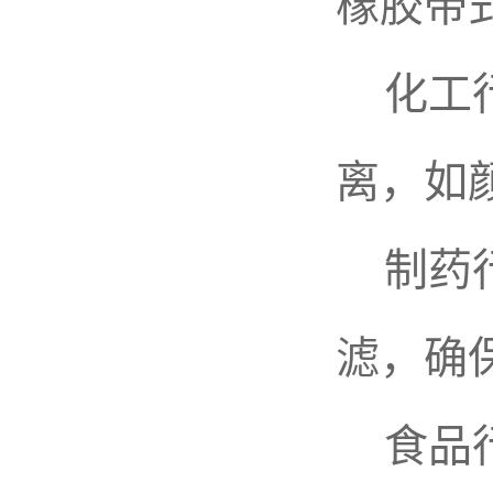
橡胶带
化工行
离，如
制药行
滤，确
食品行