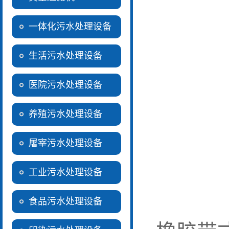
一体化污水处理设备
生活污水处理设备
医院污水处理设备
养殖污水处理设备
屠宰污水处理设备
工业污水处理设备
食品污水处理设备