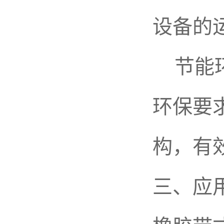
设备的
节能环
环保要
构，有
三、应