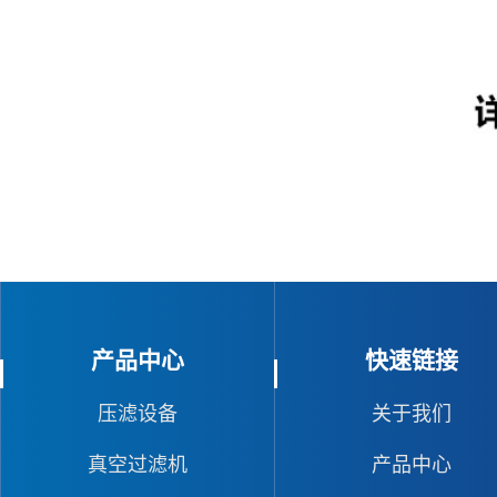
产品中心
快速链接
压滤设备
关于我们
真空过滤机
产品中心