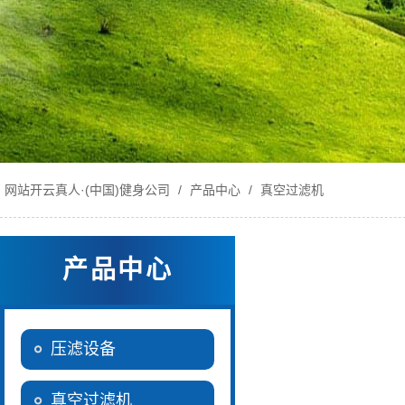
网站开云真人·(中国)健身公司
/
产品中心
/
真空过滤机
产品中心
压滤设备
真空过滤机