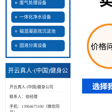
废气处理设备
一体化净水设备
磁混凝高效沉淀池
固液分离设备
开云真人·(中国)健身公
司
开云真人·(中国)健身公司
联系人：徐经理
手机：13964675100（微信同