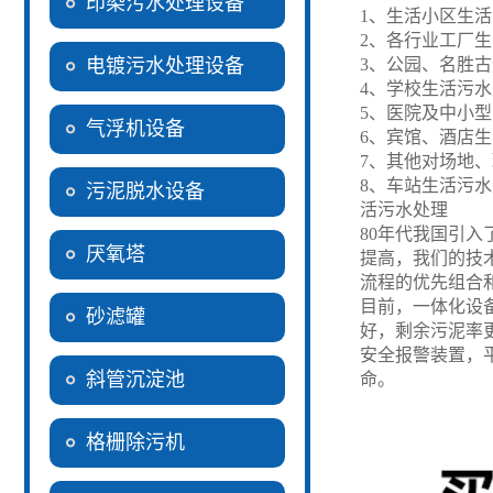
印染污水处理设备
1
、生活小区生活
2
、各行业工厂生
电镀污水处理设备
3
、公园、名胜古
4
、学校生活污水
5
、医院及中小型
气浮机设备
6
、宾馆、酒店生
7
、其他对场地、
8
、车站生活污水
污泥脱水设备
活污水处理
80
年代我国引入
厌氧塔
提高，我们的技
流程的优先组合
目前，一体化设
砂滤罐
好，剩余污泥率
安全报警装置，
斜管沉淀池
命。
格栅除污机