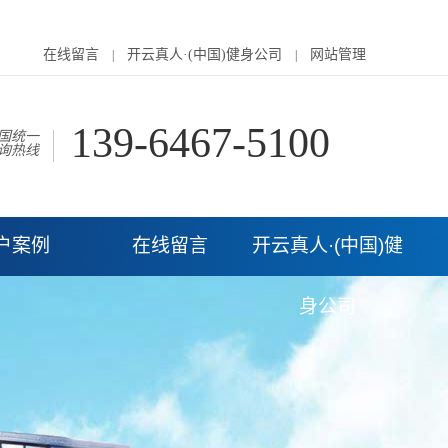
在线留言
开云真人·(中国)健身公司
网站管理
|
|
139-6467-5100
国统一
询热线
户案例
在线留言
开云真人·(中国)健
身公司