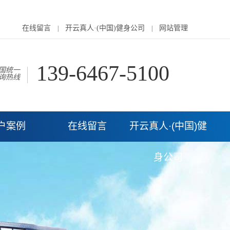
在线留言
开云真人·(中国)健身公司
网站管理
|
|
139-6467-5100
国统一
询热线
户案例
在线留言
开云真人·(中国)健
身公司