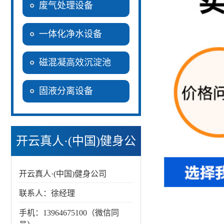
废气处理设备
一体化净水设备
磁混凝高效沉淀池
固液分离设备
开云真人·(中国)健身公
司
开云真人·(中国)健身公司
联系人：徐经理
手机：13964675100（微信同