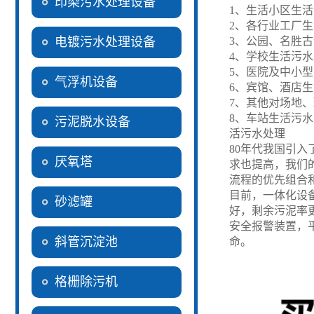
印染污水处理设备
1
、生活小区生活
2
、各行业工厂生
电镀污水处理设备
3
、公园、名胜古
4
、学校生活污水
5
、医院及中小型
气浮机设备
6
、宾馆、酒店生
7
、其他对场地、
8
、车站生活污水
污泥脱水设备
活污水处理
80
年代我国引入
厌氧塔
求也提高，我们
流程的优先组合
目前，一体化设
砂滤罐
好，剩余污泥率
安全报警装置，
斜管沉淀池
命。
格栅除污机