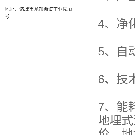
地址：诸城市龙都街道工业园33
号
4、净
5、自
6、技
7、能
地埋式
价，
地