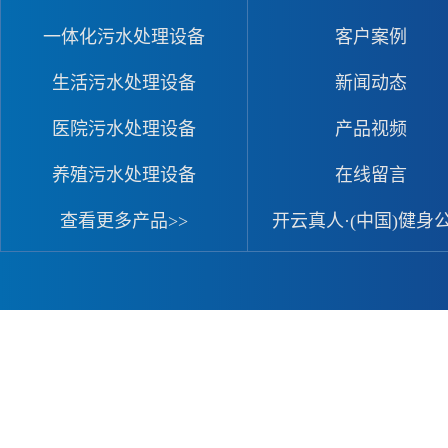
一体化污水处理设备
客户案例
生活污水处理设备
新闻动态
医院污水处理设备
产品视频
养殖污水处理设备
在线留言
查看更多产品>>
开云真人·(中国)健身