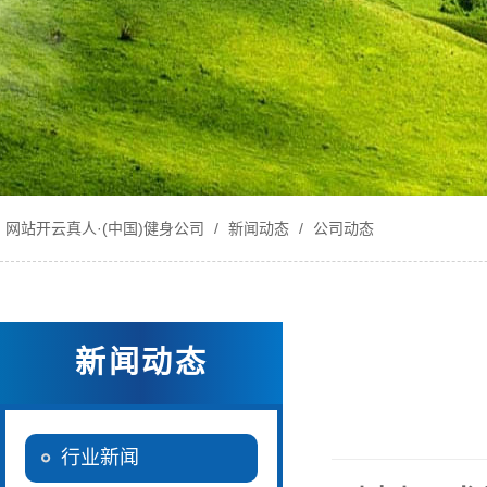
网站开云真人·(中国)健身公司
/
新闻动态
/
公司动态
新闻动态
行业新闻