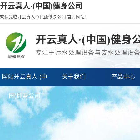
开云真人·(中国)健身公司
欢迎光临开云真人·(中国)健身公司 官方网站！
开云真人·(中国)健身
专注于污水处理设备与废水处理设
网站开云真人·(中
关于我们
产品中心
国)健身公司