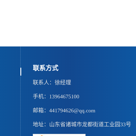
联系方式
联系人：徐经理
手机：13964675100
邮箱：441794626@qq.com
地址：山东省诸城市龙都街道工业园33号