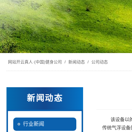
网站开云真人·(中国)健身公司
/
新闻动态
/
公司动态
新闻动态
该设备以
行业新闻
传统气浮设备