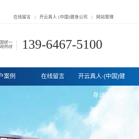
在线留言
开云真人·(中国)健身公司
网站管理
|
|
139-6467-5100
国统一
询热线
户案例
在线留言
开云真人·(中国)健
身公司