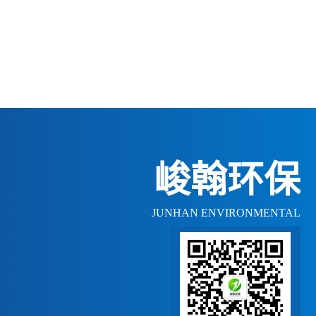
峻翰环保
JUNHAN ENVIRONMENTAL