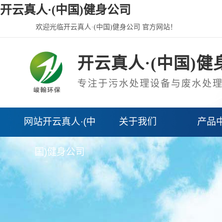
开云真人·(中国)健身公司
欢迎光临开云真人·(中国)健身公司 官方网站！
开云真人·(中国)健
专注于污水处理设备与废水处
网站开云真人·(中
关于我们
产品
国)健身公司