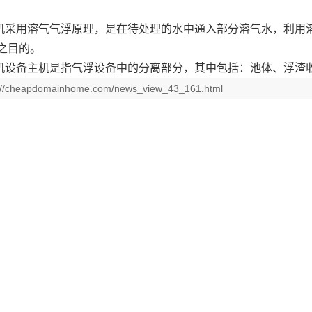
机采用溶气气浮原理，是在待处理的水中通入部分溶气水，利用
之目的。
机设备主机是指气浮设备中的分离部分，其中包括：池体、浮渣
//cheapdomainhome.com/news_view_43_161.html