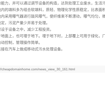
除能力，并可以通过调节设备的构造，达到处理工业废水，生活
池内的填料多为组合软填料，质轻、物理化学性质稳定，比表面
池内采用曝气器进行鼓风曝气，使纤维束不断漂动，曝气均匀，
稳定，污泥产量少并易于处理。
可设于设备之中，减少工程投资。
于地面上，也可埋于地下。埋于地下时，上部覆上可用于绿化，
自动控制，管理操作简单。
连接在汽车上做成移动式污水处理设备。
//cheapdomainhome.com/news_view_30_161.html