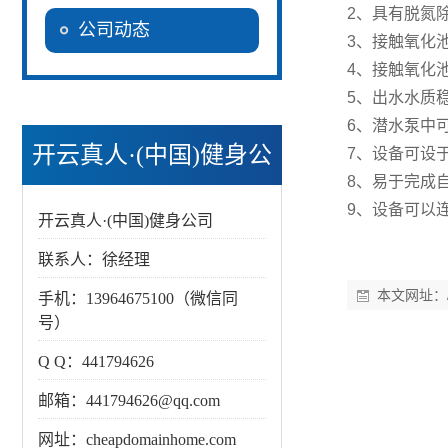
2、具有脱氮
公司动态
3、接触氧化
4、接触氧化
5、出水水质
6、潜水泵中
开云真人·(中国)健身公
7、设备可设
8、易于完成
9、设备可以
司
开云真人·(中国)健身公司
联系人：徐经理
本文网址：
手机：13964675100（微信同
号）
Q Q：441794626
邮箱：441794626@qq.com
网址：cheapdomainhome.com