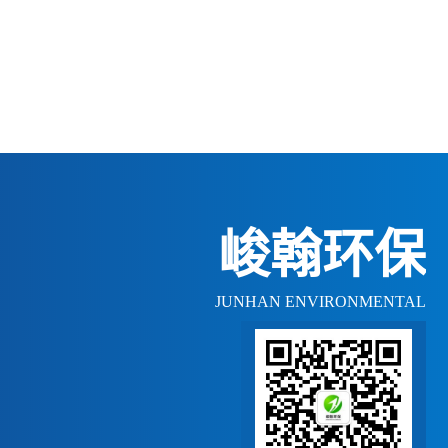
峻翰环保
JUNHAN ENVIRONMENTAL