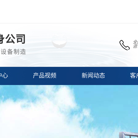
身公司
全
咨
理设备制造
中心
产品视频
新闻动态
客