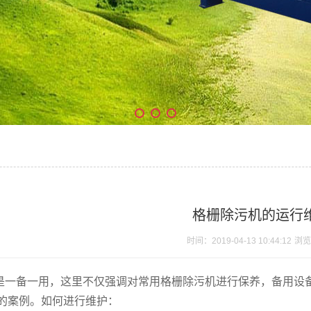
格栅除污机的运行
时间：2019-04-13 10:44:12
浏览
是一备一用，这里不仅强调对常用格栅除污机进行保养，备用设
的案例。如何进行维护：