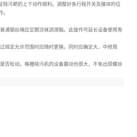
保证除污耙的上下动作顺利。调整好各行程开关及撞块的位
作。
用普通钢丝绳应定期涂抹润滑脂。此操作可延长设备使用寿
超过规定允许范围时应随时更换。同时应确定大、中修周
丝是否松动。格栅除污机的设备震动也很大，不免出现螺丝